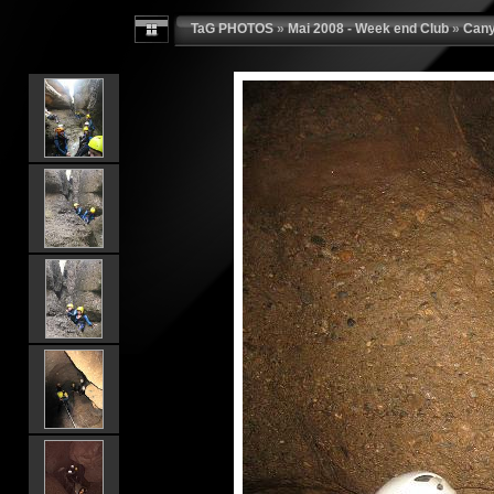
TaG PHOTOS
»
Mai 2008 - Week end Club
»
Cany