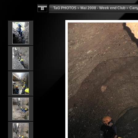
TaG PHOTOS
»
Mai 2008 - Week end Club
»
Cany