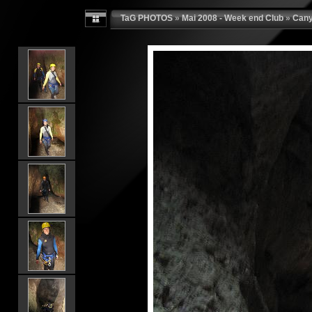
TaG PHOTOS
»
Mai 2008 - Week end Club
»
Cany